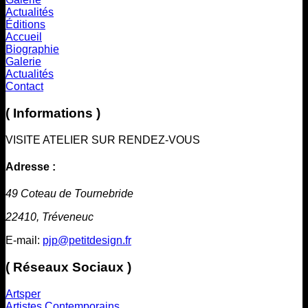
Actualités
Éditions
Accueil
Biographie
Galerie
Actualités
Contact
( Informations )
VISITE ATELIER SUR RENDEZ-VOUS
Adresse :
49 Coteau de Tournebride
22410, Tréveneuc
E-mail:
pjp@petitdesign.fr
( Réseaux Sociaux )
Artsper
Artistes Contemporains