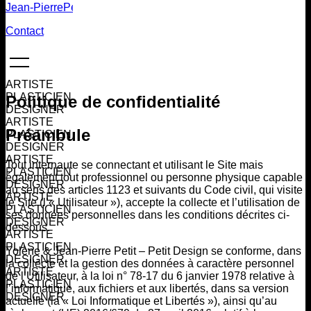
Jean-Pierre
Petit
Contact
ARTISTE
PLASTICIEN
Politique de confidentialité
DESIGNER
ARTISTE
Préambule
PLASTICIEN
DESIGNER
ARTISTE
Tout internaute se connectant et utilisant le Site mais
PLASTICIEN
également tout professionnel ou personne physique capable
DESIGNER
au sens des articles 1123 et suivants du Code civil, qui visite
ARTISTE
le Site (l’« Utilisateur »), accepte la collecte et l’utilisation de
PLASTICIEN
ses données personnelles dans les conditions décrites ci-
DESIGNER
dessous.
ARTISTE
PLASTICIEN
Yolène & Jean-Pierre Petit – Petit Design se conforme, dans
DESIGNER
la collecte et la gestion des données à caractère personnel
ARTISTE
de l’Utilisateur, à la loi n° 78-17 du 6 janvier 1978 relative à
PLASTICIEN
l’informatique, aux fichiers et aux libertés, dans sa version
DESIGNER
actuelle (la « Loi Informatique et Libertés »), ainsi qu’au